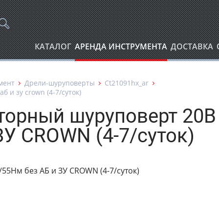
КАТАЛОГ
АРЕНДА ИНСТРУМЕНТА
ДОСТАВКА
мент
Дрели-шуруповерты
Ct21091hx_ar
 и зу crown (4-7/суток)
торный шуруповерт 20В
ЗУ CROWN (4-7/суток)