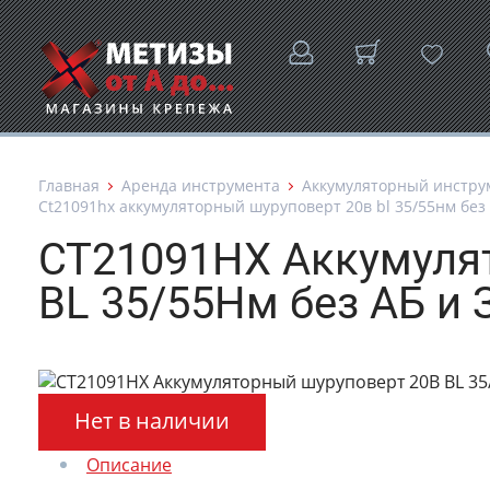
Главная
Аренда инструмента
Аккумуляторный инстру
Ct21091hx аккумуляторный шуруповерт 20в bl 35/55нм без аб
CT21091HX Аккумуля
BL 35/55Нм без АБ и 
Нет в наличии
Описание