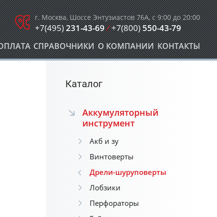
г. Москва, Шоссе Энтузиастов 76А, с 9:00 до 20:00
+7(495)
231-43-69
/
+7(800)
550-43-79
ОПЛАТА
СПРАВОЧНИКИ
О КОМПАНИИ
КОНТАКТЫ
Каталог
Аккумуляторный
инструмент
Акб и зу
Винтоверты
Дрели-шуруповерты
Лобзики
Перфораторы