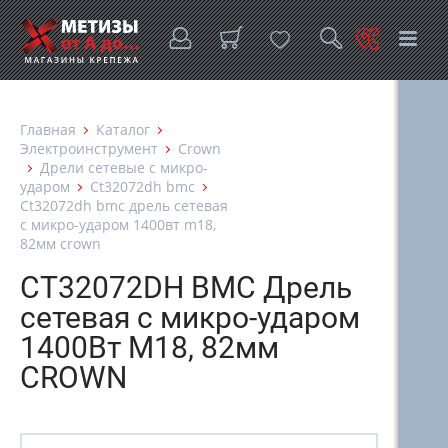
Главная
Каталог
Электроинструмент
Crown
Дрели сетевые с микро-
ударом
Ct32072dh bmc
Ct32072dh bmc дрель сетевая
с микро-ударом 1400вт m18,
82мм crown
CT32072DH BMC Дрель
сетевая с микро-ударом
1400Вт M18, 82мм
CROWN