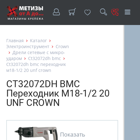
Главная
Каталог
Электроинструмент
Crown
Дрели сетевые с микро-
ударом
Ct32072dh bmc
Ct32072dh bmc переходник
м18-1/2 20 unf crown
CT32072DH BMC
Переходник М18-1/2 20
UNF CROWN