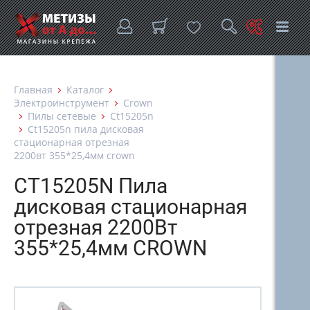
Главная
Каталог
Электроинструмент
Crown
Пилы сетевые
Ct15205n
Ct15205n пила дисковая
стационарная отрезная
2200вт 355*25,4мм crown
CT15205N Пила
дисковая стационарная
отрезная 2200Вт
355*25,4мм CROWN