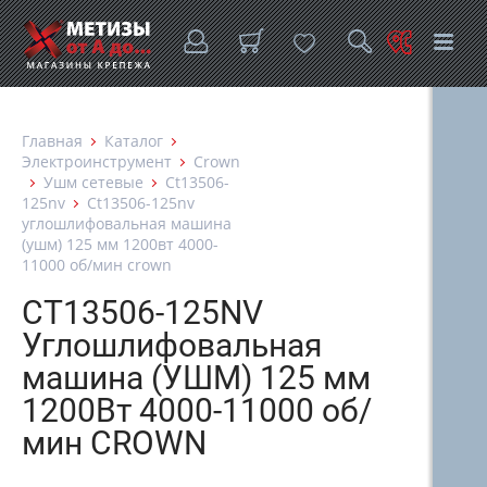
Главная
Каталог
Электроинструмент
Crown
Ушм сетевые
Ct13506-
125nv
Ct13506-125nv
углошлифовальная машина
(ушм) 125 мм 1200вт 4000-
11000 об/мин crown
CT13506-125NV
Углошлифовальная
машина (УШМ) 125 мм
1200Вт 4000-11000 об/
мин CROWN