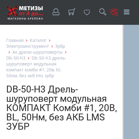
Главная
Каталог
Электроинструмент
Зубр
Ак дрели-шуруповерты
Db-50-h3
Db-50-h3 дрель-
шуруповерт модульная
компакт комби #1, 20в, bl,
50нм, без акб lms зубр
DB-50-H3 Дрель-
шуруповерт модульная
КОМПАКТ Комби #1, 20В,
BL, 50Нм, без АКБ LMS
ЗУБР