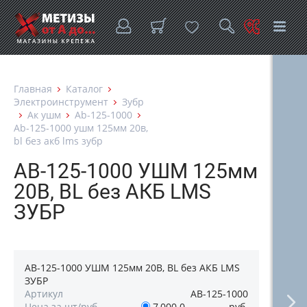
Главная
Каталог
Электроинструмент
Зубр
Ак ушм
Ab-125-1000
Ab-125-1000 ушм 125мм 20в,
bl без акб lms зубр
AB-125-1000 УШМ 125мм
20В, BL без АКБ LMS
ЗУБР
AB-125-1000 УШМ 125мм 20В, BL без АКБ LMS
ЗУБР
Артикул
AB-125-1000
Цена за шт/руб
7,000.0
руб.