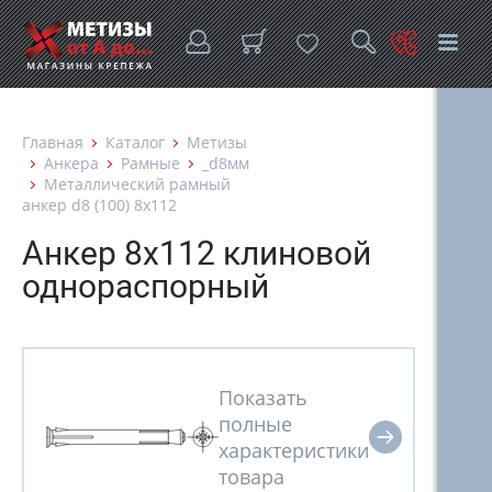
Главная
Каталог
Метизы
Анкера
Рамные
_d8мм
Металлический рамный
анкер d8 (100) 8х112
Анкер 8х112 клиновой
однораспорный