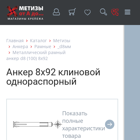
Главная
Каталог
Метизы
Анкера
Рамные
_d8мм
Металлический рамный
анкер d8 (100) 8х92
Анкер 8х92 клиновой
однораспорный