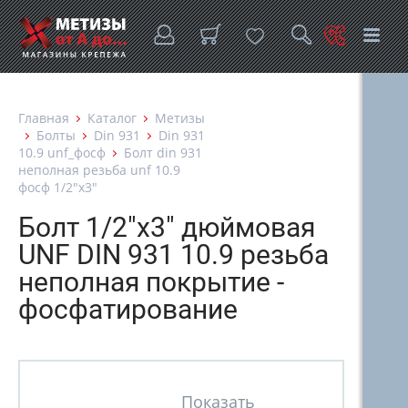
Главная
Каталог
Метизы
Болты
Din 931
Din 931
10.9 unf_фосф
Болт din 931
неполная резьба unf 10.9
фосф 1/2"х3"
Болт 1/2"х3" дюймовая
UNF DIN 931 10.9 резьба
неполная покрытие -
фосфатирование