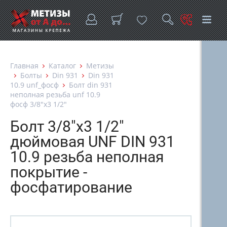
Главная
Каталог
Метизы
Болты
Din 931
Din 931
10.9 unf_фосф
Болт din 931
неполная резьба unf 10.9
фосф 3/8"х3 1/2"
Болт 3/8"х3 1/2"
дюймовая UNF DIN 931
10.9 резьба неполная
покрытие -
фосфатирование