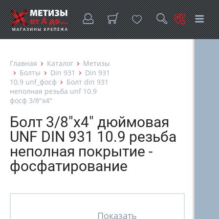
Главная
Каталог
Метизы
Болты
Din 931
Din 931
10.9 unf_фосф
Болт din 931
неполная резьба unf 10.9
фосф 3/8"х4"
Болт 3/8"х4" дюймовая
UNF DIN 931 10.9 резьба
неполная покрытие -
фосфатирование