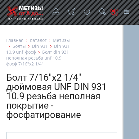
Главная
Каталог
Метизы
Болты
Din 931
Din 931
10.9 unf_фосф
Болт din 931
неполная резьба unf 10.9
фосф 7/16"х2 1/4"
Болт 7/16"х2 1/4"
дюймовая UNF DIN 931
10.9 резьба неполная
покрытие -
фосфатирование