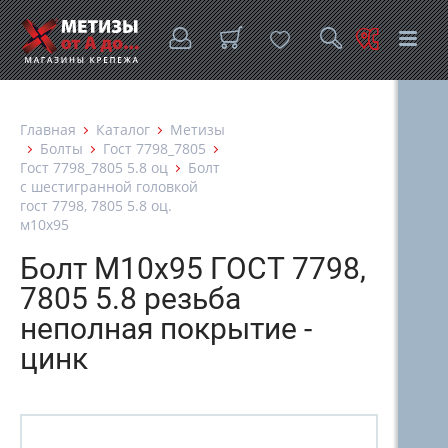
Главная
Каталог
Метизы
Болты
Гост 7798_7805
Гост 7798_7805 5.8 оц
Болт
с шестигранной головкой
гост 7798, 7805 5.8 оц.
м10х95
Болт М10х95 ГОСТ 7798,
7805 5.8 резьба
неполная покрытие -
цинк