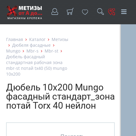
Главная
Каталог
Метизы
Дюбеля фасадные
Mungo
Mbr-s
Mbr-st
Дюбель фасадный
стандартная рабочая зона
mbr-st потай tx40 (50) mungo
10х200
Дюбель 10х200 Mungo
фасадный стандарт_зона
потай Torx 40 нейлон