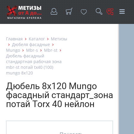
Главная
Каталог
Метизы
Дюбеля фасадные
Mungo
Mbr-s
Mbr-st
Дюбель фасадный
стандартная рабочая зона
mbr-st потай tx40 (100)
mungo 8х120
Дюбель 8х120 Mungo
фасадный стандарт_зона
потай Torx 40 нейлон