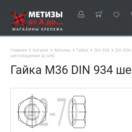
Главная
Каталог
Метизы
Гайки
Din 934
Din 934 
шестигранная а2 м36
Гайка М36 DIN 934 ше