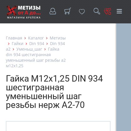
Главная
Каталог
Метизы
Гайки
Din 934
Din 934
а2
Уменьш_шаг
Гайка
din 934 шестигранная
уменьшенный шаг резьбы а2
м12х1,25
Гайка М12х1,25 DIN 934
шестигранная
уменьшенный шаг
резьбы нерж А2-70