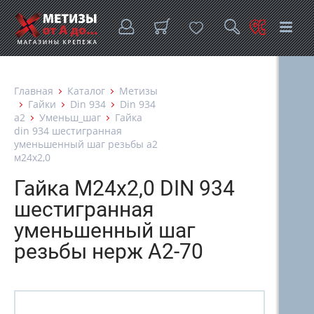
Главная
Каталог
Метизы
Гайки
Din 934
Din 934
а2
Уменьш_шаг
Гайка
din 934 шестигранная
уменьшенный шаг резьбы а2
м24х2,0
Гайка М24х2,0 DIN 934
шестигранная
уменьшенный шаг
резьбы нерж А2-70