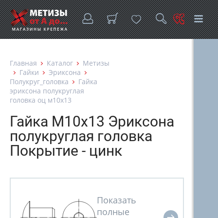
Главная
Каталог
Метизы
Гайки
Эриксона
Полукруг_головка
Гайка
эриксона полукруглая
головка оц м10х13
Гайка М10х13 Эриксона
полукруглая головка
Покрытие - цинк