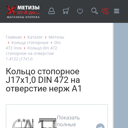
Главная
Каталог
Метизы
Кольца стопорные
Din
472 inox
Кольцо din 472
стопорное на отверстие
1.4122 j17х1,0
Кольцо стопорное
J17х1,0 DIN 472 на
отверстие нерж А1