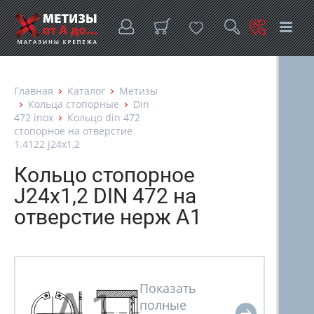
Главная
Каталог
Метизы
Кольца стопорные
Din
472 inox
Кольцо din 472
стопорное на отверстие
1.4122 j24х1,2
Кольцо стопорное
J24х1,2 DIN 472 на
отверстие нерж А1