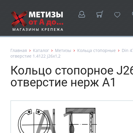
Главная
Каталог
Метизы
Кольца стопорные
Din 4
отверстие 1.4122 j26х1,2
Кольцо стопорное J26
отверстие нерж А1