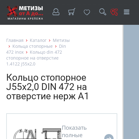
Главная
Каталог
Метизы
Кольца стопорные
Din
472 inox
Кольцо din 472
стопорное на отверстие
1.4122 j55х2,0
Кольцо стопорное
J55х2,0 DIN 472 на
отверстие нерж А1