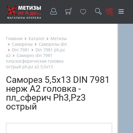
Главная
Каталог
Метизы
Саморезы
Саморезы din
Din 7981
Din 7981 ph,pz
a2
Саморез din 7981
плоскосферическая головка
острый ph,pz а2 5,5х13
Саморез 5,5х13 DIN 7981
нерж А2 головка -
пл_сферич Ph3,Pz3
острый