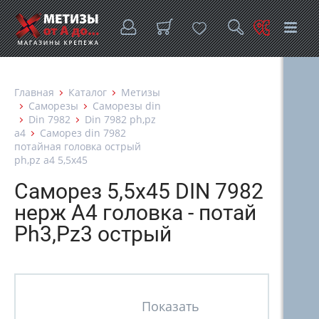
Главная
Каталог
Метизы
Саморезы
Саморезы din
Din 7982
Din 7982 ph,pz
a4
Саморез din 7982
потайная головка острый
ph,pz а4 5,5х45
Саморез 5,5х45 DIN 7982
нерж А4 головка - потай
Ph3,Pz3 острый