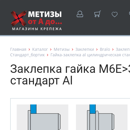
Главная
Каталог
Метизы
Заклепки
Bralo
Заклеп
Стандарт_бортик
Гайка-заклепка al цилиндрическая ст
Заклепка гайка М6Е>
стандарт Al