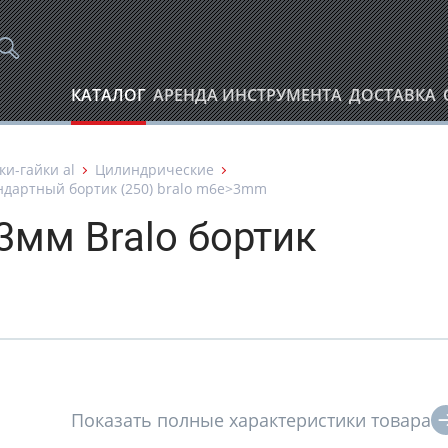
КАТАЛОГ
АРЕНДА ИНСТРУМЕНТА
ДОСТАВКА
ки-гайки аl
Цилиндрические
андартный бортик (250) bralo m6e>3mm
3мм Bralo бортик