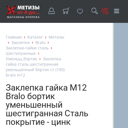
Главная
Каталог
Метизы
Заклепки
Bralo
Заклепки-гайки сталь
Шестигранные
Уменьш_бортик
Заклепка-
гайка сталь шестигранная
уменьшенный бортик ст (100)
bralo m12
Заклепка гайка М12
Bralo бортик
уменьшенный
шестигранная Сталь
покрытие - цинк