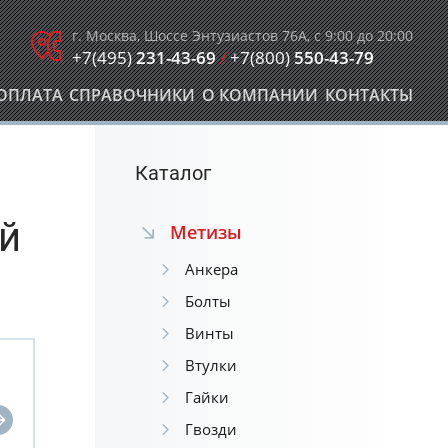
г. Москва, Шоссе Энтузиастов 76А, с 9:00 до 20:00
+7(495)
231-43-69
/
+7(800)
550-43-79
ОПЛАТА
СПРАВОЧНИКИ
О КОМПАНИИ
КОНТАКТЫ
Каталог
й
Метизы
Анкера
Болты
Винты
Втулки
Гайки
Гвозди