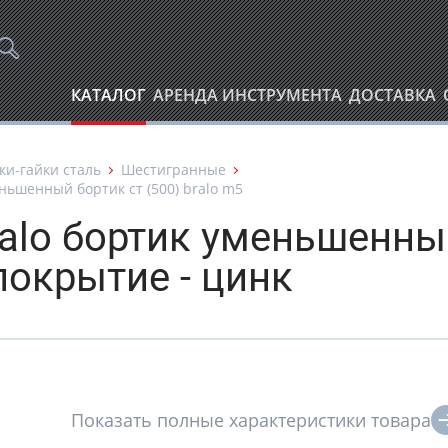
КАТАЛОГ
АРЕНДА ИНСТРУМЕНТА
ДОСТАВКА
ки-гайки сталь
Шестигранные
ньшенный бортик ст (500) bralo m5
ralo бортик уменьшенны
покрытие - цинк