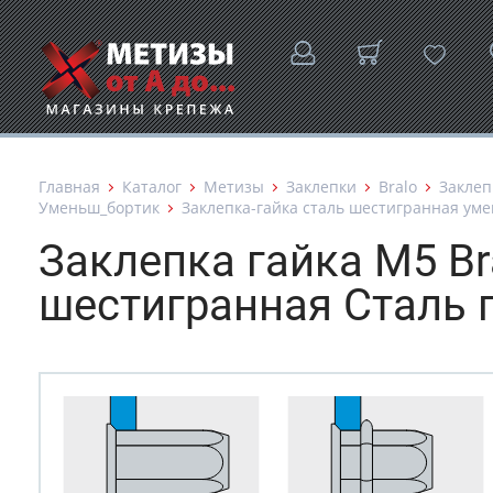
Главная
Каталог
Метизы
Заклепки
Bralo
Заклеп
Уменьш_бортик
Заклепка-гайка сталь шестигранная уме
Заклепка гайка М5 B
шестигранная Сталь 