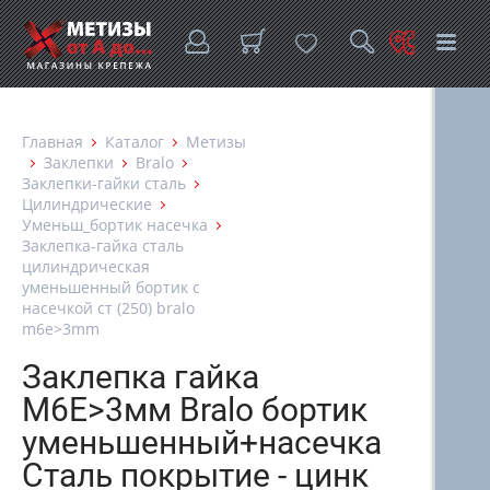
Главная
Каталог
Метизы
Заклепки
Bralo
Заклепки-гайки сталь
Цилиндрические
Уменьш_бортик насечка
Заклепка-гайка сталь
цилиндрическая
уменьшенный бортик с
насечкой ст (250) bralo
m6e>3mm
Заклепка гайка
М6Е>3мм Bralo бортик
уменьшенный+насечка
Сталь покрытие - цинк