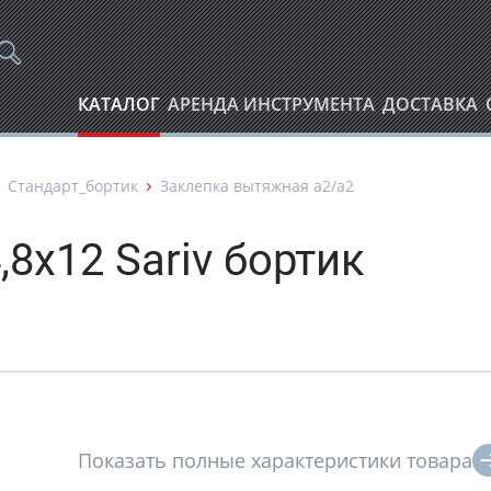
КАТАЛОГ
АРЕНДА ИНСТРУМЕНТА
ДОСТАВКА
Стандарт_бортик
Заклепка вытяжная а2/а2
8х12 Sariv бортик