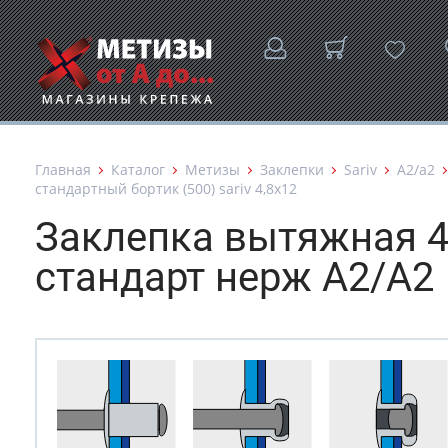
Главная
Каталог
Метизы
Заклепки
Sariv
А2/а2
стандартный бортик (500) sariv 4,8х12
Заклепка вытяжная 4,
стандарт нерж А2/А2