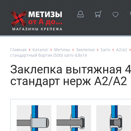
Главная
Каталог
Метизы
Заклепки
Sariv
А2/а2
стандартный бортик (500) sariv 4,8х14
Заклепка вытяжная 4,
стандарт нерж А2/А2