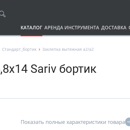
КАТАЛОГ
АРЕНДА ИНСТРУМЕНТА
ДОСТАВКА
Стандарт_бортик
Заклепка вытяжная а2/а2
8х14 Sariv бортик