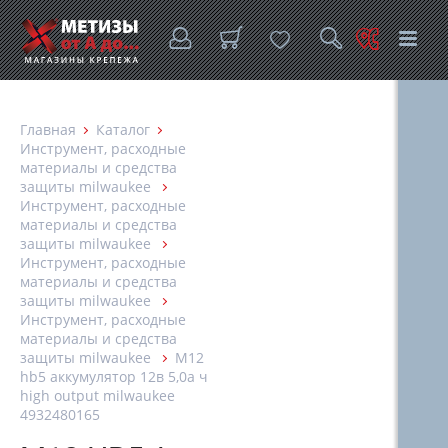
Главная
Каталог
Инструмент, расходные
материалы и средства
защиты milwaukee
Инструмент, расходные
материалы и средства
защиты milwaukee
Инструмент, расходные
материалы и средства
защиты milwaukee
Инструмент, расходные
материалы и средства
защиты milwaukee
M12
hb5 аккумулятор 12в 5,0а ч
high output milwaukee
4932480165