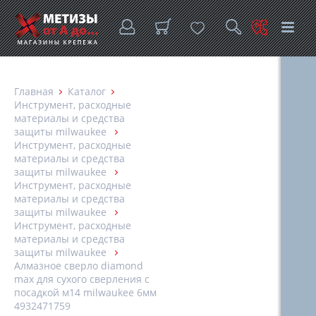
Главная
Каталог
Инструмент, расходные
материалы и средства
защиты milwaukee
Инструмент, расходные
материалы и средства
защиты milwaukee
Инструмент, расходные
материалы и средства
защиты milwaukee
Инструмент, расходные
материалы и средства
защиты milwaukee
Алмазное сверло diamond
max для сухого сверления с
посадкой м14 milwaukee 6мм
4932471759