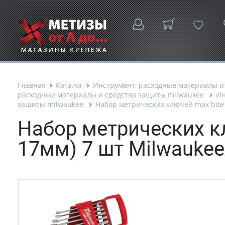
Главная
Каталог
Инструмент, расходные материалы и
расходные материалы и средства защиты milwaukee
Ин
защиты milwaukee
Набор метрических ключей max bite 
Набор метрических к
17мм) 7 шт Milwauke