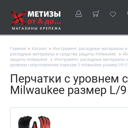
Главная
Каталог
Инструмент, расходные материалы и
расходные материалы и средства защиты milwaukee
Ин
защиты milwaukee
Инструмент, расходные материалы 
уровнем сопротивления порезам 5 milwaukee размер l/9 (1
Перчатки с уровнем 
Milwaukee размер L/9