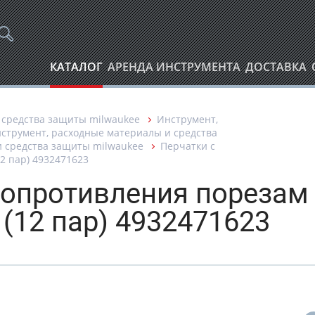
КАТАЛОГ
АРЕНДА ИНСТРУМЕНТА
ДОСТАВКА
 средства защиты milwaukee
Инструмент,
струмент, расходные материалы и средства
и средства защиты milwaukee
Перчатки с
2 пар) 4932471623
сопротивления порезам
 (12 пар) 4932471623