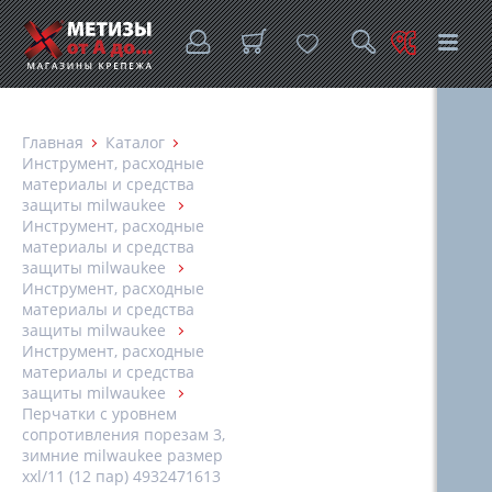
Главная
Каталог
Инструмент, расходные
материалы и средства
защиты milwaukee
Инструмент, расходные
материалы и средства
защиты milwaukee
Инструмент, расходные
материалы и средства
защиты milwaukee
Инструмент, расходные
материалы и средства
защиты milwaukee
Перчатки с уровнем
сопротивления порезам 3,
зимние milwaukee размер
xxl/11 (12 пар) 4932471613