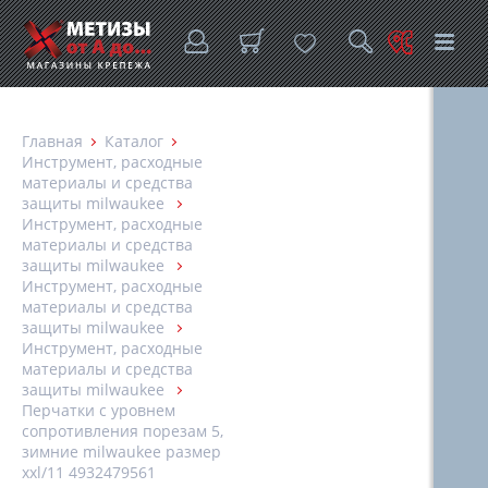
Главная
Каталог
Инструмент, расходные
материалы и средства
защиты milwaukee
Инструмент, расходные
материалы и средства
защиты milwaukee
Инструмент, расходные
материалы и средства
защиты milwaukee
Инструмент, расходные
материалы и средства
защиты milwaukee
Перчатки с уровнем
сопротивления порезам 5,
зимние milwaukee размер
xxl/11 4932479561