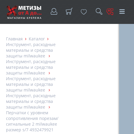
Главная
Каталог
Инструмент, расходные
материалы и средства
защиты milwaukee
Инструмент, расходные
материалы и средства
защиты milwaukee
Инструмент, расходные
материалы и средства
защиты milwaukee
Инструмент, расходные
материалы и средства
защиты milwaukee
Перчатки с уровнем
сопротивления порезам/
сигнальные 2 milwaukee
размер s/7 4932479921