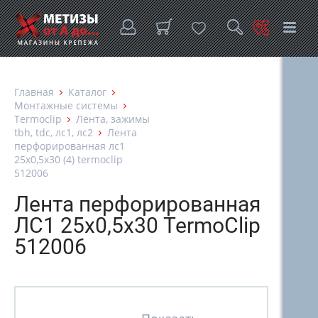
Главная
Каталог
Монтажные системы
Termoclip
Лента, зажимы
tbh, tdc, лс1, лс2
Лента
перфорированная лс1
25х0,5х30 (4) termoclip
512006
Лента перфорированная
ЛС1 25х0,5х30 TermoClip
512006