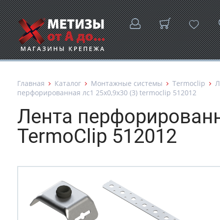
Главная
Каталог
Монтажные системы
Termoclip
Л
перфорированная лс1 25х0,9х30 (3) termoclip 512012
Лента перфорированн
TermoClip 512012