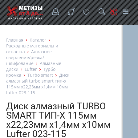
Главная
Каталог
Расходные материалы и
оснастка
Алмазное
сверление/резка/
шлифование
Алмазные
диски
Lufter
Турбо
кромка
Turbo smart
Диск
алмазный turbo smart тип-х
115мм х22,23мм х1,4мм 10мм
lufter 023-115
Диск алмазный TURBO
SMART ТИП-Х 115мм
х22,23мм х1,4мм х10мм
Lufter 023-115