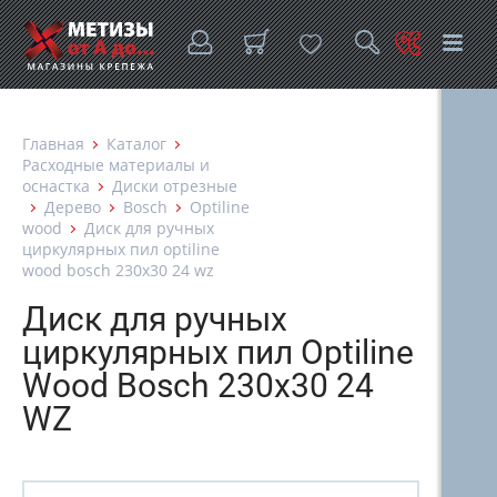
Главная
Каталог
Расходные материалы и
оснастка
Диски отрезные
Дерево
Bosch
Optiline
wood
Диск для ручных
циркулярных пил optiline
wood bosch 230х30 24 wz
Диск для ручных
циркулярных пил Optiline
Wood Bosch 230х30 24
WZ