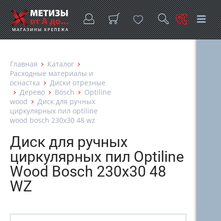
Главная
Каталог
Расходные материалы и
оснастка
Диски отрезные
Дерево
Bosch
Optiline
wood
Диск для ручных
циркулярных пил optiline
wood bosch 230х30 48 wz
Диск для ручных
циркулярных пил Optiline
Wood Bosch 230х30 48
WZ