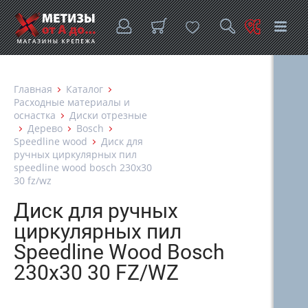
Главная
Каталог
Расходные материалы и
оснастка
Диски отрезные
Дерево
Bosch
Speedline wood
Диск для
ручных циркулярных пил
speedline wood bosch 230х30
30 fz/wz
Диск для ручных
циркулярных пил
Speedline Wood Bosch
230х30 30 FZ/WZ