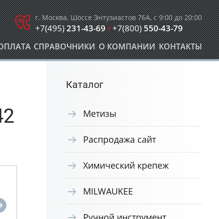
г. Москва, Шоссе Энтузиастов 76А, с 9:00 до 20:00
+7(495)
231-43-69
/
+7(800)
550-43-79
ОПЛАТА
СПРАВОЧНИКИ
О КОМПАНИИ
КОНТАКТЫ
Каталог
42
Метизы
Распродажа сайт
Химический крепеж
MILWAUKEE
Ручной инструмент