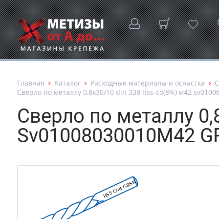
Главная
Каталог
Расходные материалы и оснастка
С
Сверло по металлу 0,8х30/10 din 338 hss-co(8%) м42 sv0100
Сверло по металлу 0,
Sv01008030010М42 G