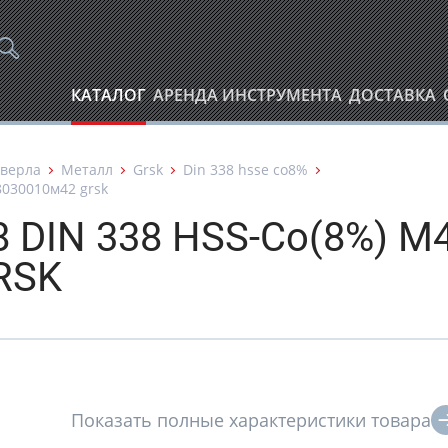
КАТАЛОГ
АРЕНДА ИНСТРУМЕНТА
ДОСТАВКА
верла
Металл
Grsk
Din 338 hsse co8%
8030010м42 grsk
8 DIN 338 HSS-Co(8%) М
RSK