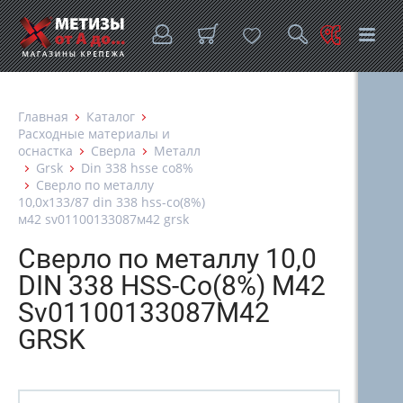
Главная
Каталог
Расходные материалы и
оснастка
Сверла
Металл
Grsk
Din 338 hsse co8%
Сверло по металлу
10,0х133/87 din 338 hss-co(8%)
м42 sv01100133087м42 grsk
Сверло по металлу 10,0
DIN 338 HSS-Co(8%) М42
Sv01100133087М42
GRSK