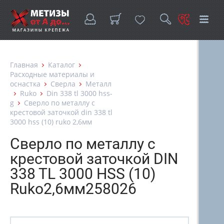
Главная
Каталог
Расходные материалы и
оснастка
Сверла
Металл
Ruko
Din 338 tl 3000 hss-
g
Сверло по металлу с
крестовой заточкой din 338 tl
3000 hss (10) ruko 2,6мм
Сверло по металлу с
крестовой заточкой DIN
338 TL 3000 HSS (10)
Ruko2,6мм258026