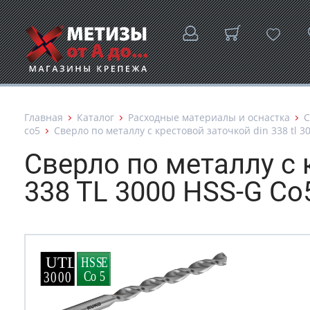
Главная
Каталог
Расходные материалы и оснастка
С
co5
Сверло по металлу с крестовой заточкой din 338 tl 30
Сверло по металлу с 
338 TL 3000 HSS-G Co