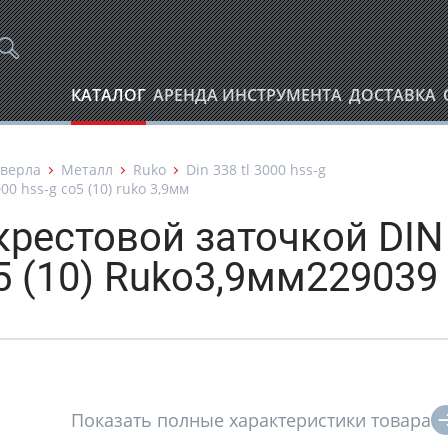
КАТАЛОГ
АРЕНДА ИНСТРУМЕНТА
ДОСТАВКА
верла
Металл
Ruko
Din 338 tl 3000 hss-g
00 hss-g co5 (10) ruko 3,9мм
крестовой заточкой DIN
5 (10) Ruko3,9мм229039