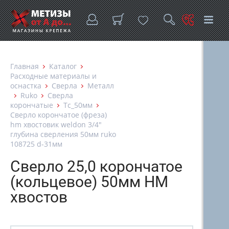
Главная
Каталог
Расходные материалы и
оснастка
Сверла
Металл
Ruko
Сверла
корончатые
Tc_50мм
Сверло корончатое (фреза)
hm хвостовик weldon 3/4"
глубина сверления 50мм ruko
108725 d-31мм
Сверло 25,0 корончатое
(кольцевое) 50мм HM
хвостов